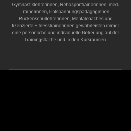
Gymnastiklehrerinnen, Rehasporttrainerinnen, med.
Trainerinnen, Entspannungspädagoginnen,
Rückenschullehrerinnen, Mentalcoaches und
lizenzierte Fitnesstrainerinnen gewährleisten immer
eine persönliche und individuelle Betreuung auf der
Trainingsfläche und in den Kursräumen.