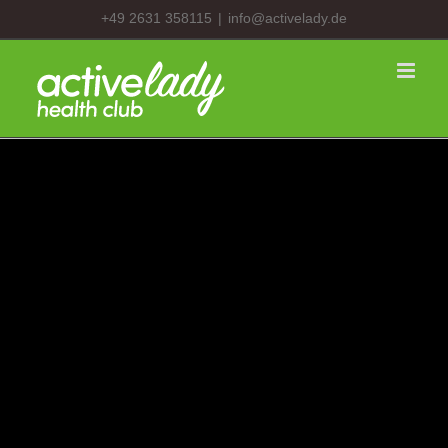
Zum
+49 2631 358115
|
info@activelady.de
Inhalt
springen